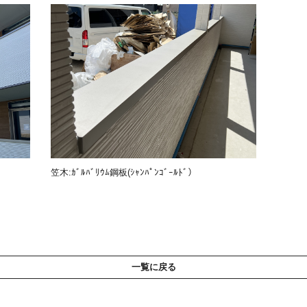
笠木:ｶﾞﾙﾊﾞﾘｳﾑ鋼板(ｼｬﾝﾊﾟﾝｺﾞｰﾙﾄﾞ）
一覧に戻る