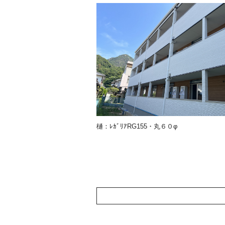
樋：ﾚｶﾞﾘｱRG155・丸６０φ