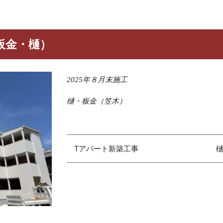
板金・樋）
2025年８月末施工
樋・板金（笠木）
Tアパート新築工事