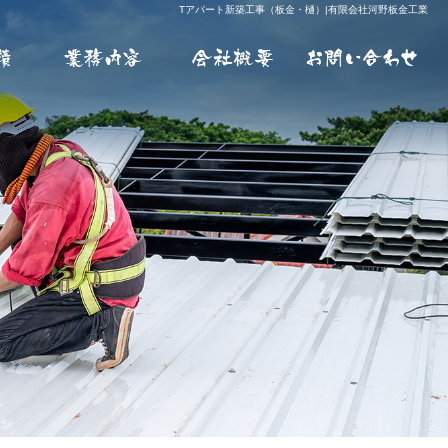
Tアパート新築工事（板金・樋）|有限会社河野板金工業